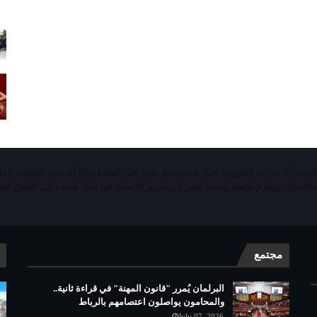
«الحياة اليومية تيفي»alhayatalyaoumiatv جريدة إلكترونية إخبارية سياسية تقوم على التحليل والرأي ونقل الحقيقة ك
 والابتذال، ويلتزم بوصلة وحيدة تشير إلى تحرير الإنسان في إطار يجمعنا إلى الوطن كله 
مجتمع
البرلمان يُمرر "قانون المهنة" في قراءة ثانية..
والمحامون يواصلون اعتصامهم بالرباط
July 07, 2026