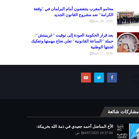
محامو المغرب ينتفضون أمام البرلمان في "وقفة
الكرامة" ضد مشروع القانون الجديد
June 29, 2026
بعد قرار الحكومة العودة إلى توقيت "غرينيتش":
حملة "الساعة القانونية" تعلن نجاح مهمتها وتفكيك
لجنتها الوطنية
June 27, 2026
ما هي.
ولا
مشاركات شائعة
الأخ المناضل أحمد جعيدي في ذمة الله بخريبكة:
4/07/2025 10:37:00 ص