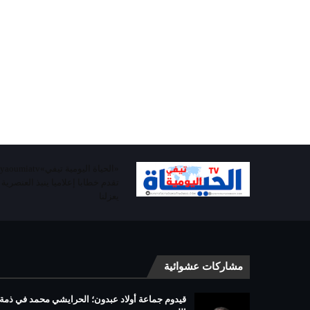
تقدم خطابا إعلاميا ينبذ العنصرية
يعزلنا
مشاركات عشوائية
قيدوم جماعة أولاد عبدون؛ الحرايشي محمد في ذمة