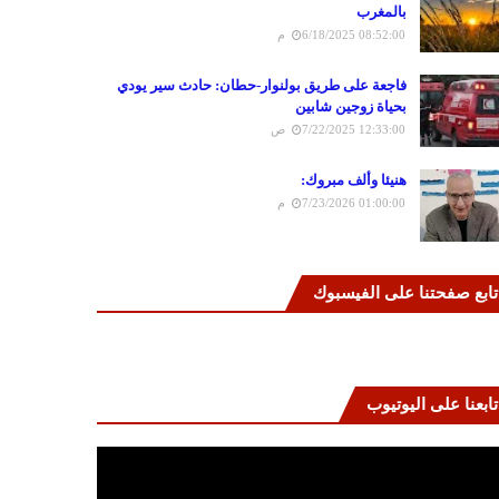
بالمغرب
6/18/2025 08:52:00 م
فاجعة على طريق بولنوار-حطان: حادث سير يودي
بحياة زوجين شابين
7/22/2025 12:33:00 ص
هنيئا وألف مبروك:
7/23/2026 01:00:00 م
تابع صفحتنا على الفيسبوك
تابعنا على اليوتيوب