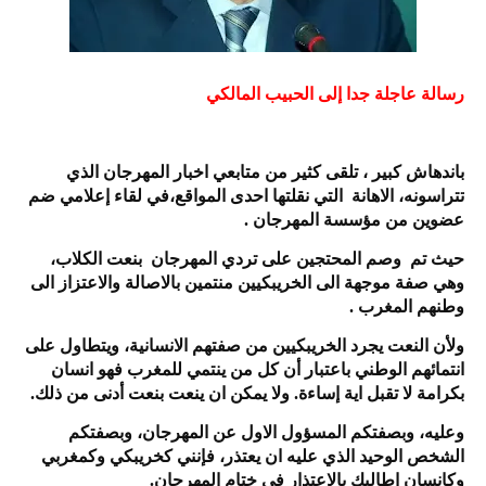
رسالة عاجلة جدا إلى الحبيب المالكي
باندهاش كبير ، تلقى كثير من متابعي اخبار المهرجان الذي
تتراسونه، الاهانة التي نقلتها احدى المواقع،في لقاء إعلامي ضم
عضوين من مؤسسة المهرجان .
حيث تم وصم المحتجين على تردي المهرجان بنعت الكلاب،
وهي صفة موجهة الى الخريبكيين منتمين بالاصالة والاعتزاز الى
وطنهم المغرب .
ولأن النعت يجرد الخريبكيين من صفتهم الانسانية، ويتطاول على
انتمائهم الوطني باعتبار أن كل من ينتمي للمغرب فهو انسان
بكرامة لا تقبل اية إساءة. ولا يمكن ان ينعت بنعت أدنى من ذلك.
وعليه، وبصفتكم المسؤول الاول عن المهرجان، وبصفتكم
الشخص الوحيد الذي عليه ان يعتذر، فإنني كخريبكي وكمغربي
وكانسان اطالبك بالاعتذار في ختام المهرجان.