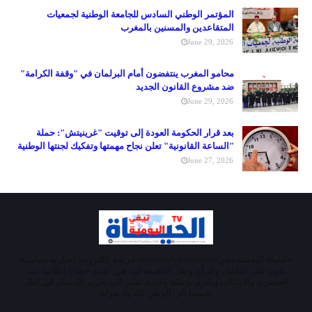
المؤتمر الوطني السادس للجامعة الوطنية لجمعيات
المتقاعدين والمسنين بالمغرب
June 29, 2026
محامو المغرب ينتفضون أمام البرلمان في "وقفة الكرامة"
ضد مشروع القانون الجديد
June 29, 2026
بعد قرار الحكومة العودة إلى توقيت "غرينيتش": حملة
"الساعة القانونية" تعلن نجاح مهمتها وتفكيك لجنتها الوطنية
June 27, 2026
«الحياة اليومية تيفي»alhayatalyaoumiatv جريدة إلكترونية إخبارية سياسية
تقوم على التحليل والرأي ونقل الحقيقة كما هي. تقدم خطابا إعلاميا ينبذ
العنصرية والابتذال، ويلتزم بوصلة وحيدة تشير إلى تحرير الإنسان في إطار
يجمعنا إلى الوطن كله ولا يعزلنا