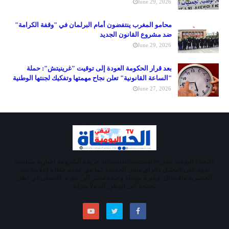
June 29, 2026
محامو المغرب ينتفضون أمام البرلمان في "وقفة الكرامة"
ضد مشروع القانون الجديد
June 29, 2026
بعد قرار الحكومة العودة إلى توقيت "غرينيتش": حملة
"الساعة القانونية" تعلن نجاح مهمتها وتفكيك لجنتها الوطنية
June 27, 2026
«الحياة اليومية تيفي»alhayatalyaoumiatv جريدة إلكترونية إخبارية سياسية
تقوم على التحليل والرأي ونقل الحقيقة كما هي. تقدم خطابا إعلاميا ينبذ
العنصرية والابتذال، ويلتزم بوصلة وحيدة تشير إلى تحرير الإنسان في إطار
يجمعنا إلى الوطن كله ولا يعزلنا