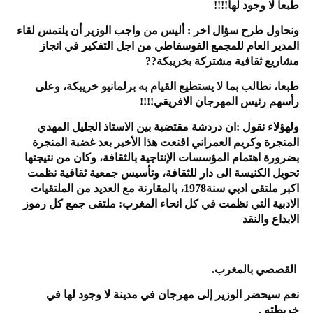
طبعا لا وجود لها!!!!
ونحاول طرح سؤال اخر : أليس من واجب الوزير أن يلتمس لقاء
المدير العام للمجمع الفوسفاطي من اجل التفكير في انجاز
مشاريع ثقافية مشتركة بخريبكة??
طبعا، نطالب بما لا يستطيع القيام به برلمانيو خريبكة، وعلى
رأسهم رئيس المهرجان الافريقي!!!!
ولهؤلاء نقول :ان دردشة مقتضبة بين الاستاذ الجليل المهدي
المنجرة وكريم العمراني اقنعت هذا الأخير بعد غضبة المنجرة
بضرورة اهتمام المؤسسات الإنتاجية بالثقافة، وكان من نتيجتها
تحويل الكنيسة الى دار للثقافة، وتأسيس جمعية ثقافية نظمت
اكبر ملتقى ادبي سنة1978، بالمقارنة مع العديد من الملتقيات
الادبية التي نظمت في كل انحاء المغرب: ملتقى جمع كل رموز
الابداع والنقد
القصصي بالمغرب.
نعم سيحضر الوزير إلى مهرجان في مدينة لا وجود لها في
خريطته .