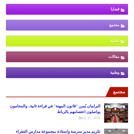
قضايا
مجتمع
محلية
مقالات
وطنية
مجتمع
البرلمان يُمرر "قانون المهنة" في قراءة ثانية.. والمحامون
يواصلون اعتصامهم بالرباط
July 07, 2026
تكريم مدير مدرسة واستاذة بمجموعة مدارس الفقراء