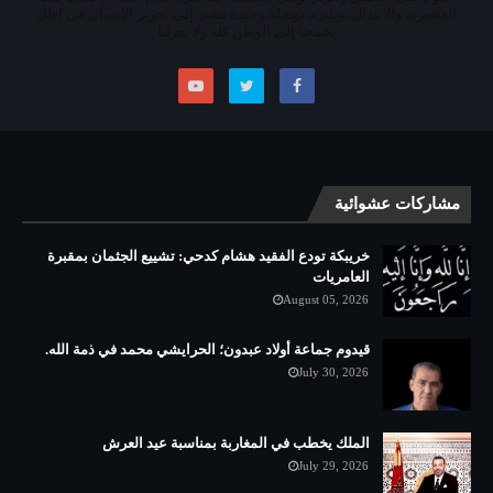
العنصرية والابتذال، ويلتزم بوصلة وحيدة تشير إلى تحرير الإنسان في إطار
يجمعنا إلى الوطن كله ولا يعزلنا
مشاركات عشوائية
خريبكة تودع الفقيد هشام كدحي: تشييع الجثمان بمقبرة
العامريات
August 05, 2026
قيدوم جماعة أولاد عبدون؛ الحرايشي محمد في ذمة الله.
July 30, 2026
الملك يخطب في المغاربة بمناسبة عيد العرش
July 29, 2026