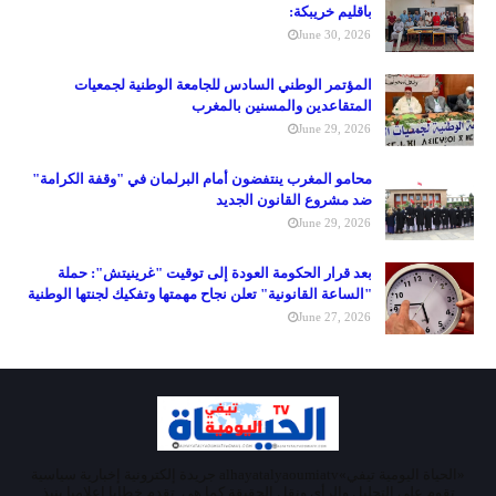
باقليم خريبكة:
June 30, 2026
المؤتمر الوطني السادس للجامعة الوطنية لجمعيات
المتقاعدين والمسنين بالمغرب
June 29, 2026
محامو المغرب ينتفضون أمام البرلمان في "وقفة الكرامة"
ضد مشروع القانون الجديد
June 29, 2026
بعد قرار الحكومة العودة إلى توقيت "غرينيتش": حملة
"الساعة القانونية" تعلن نجاح مهمتها وتفكيك لجنتها الوطنية
June 27, 2026
«الحياة اليومية تيفي»alhayatalyaoumiatv جريدة إلكترونية إخبارية سياسية
تقوم على التحليل والرأي ونقل الحقيقة كما هي. تقدم خطابا إعلاميا ينبذ