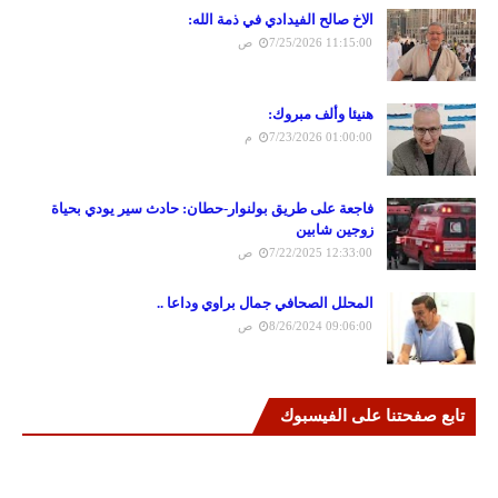
الاخ صالح الفيدادي في ذمة الله:
7/25/2026 11:15:00 ص
هنيئا وألف مبروك:
7/23/2026 01:00:00 م
فاجعة على طريق بولنوار-حطان: حادث سير يودي بحياة
زوجين شابين
7/22/2025 12:33:00 ص
المحلل الصحافي جمال براوي وداعا ..
8/26/2024 09:06:00 ص
تابع صفحتنا على الفيسبوك