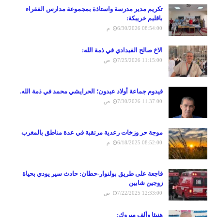
تكريم مدير مدرسة واستاذة بمجموعة مدارس الفقراء
باقليم خريبكة:
6/30/2026 08:54:00 م
الاخ صالح الفيدادي في ذمة الله:
7/25/2026 11:15:00 ص
قيدوم جماعة أولاد عبدون؛ الحرايشي محمد في ذمة الله.
7/30/2026 11:37:00 ص
موجة حر وزخات رعدية مرتقبة في عدة مناطق بالمغرب
6/18/2025 08:52:00 م
فاجعة على طريق بولنوار-حطان: حادث سير يودي بحياة
زوجين شابين
7/22/2025 12:33:00 ص
هنيئا وألف مبروك: