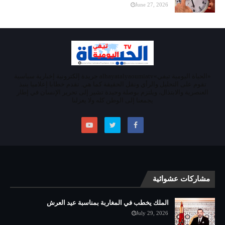
June 27, 2026
«الحياة اليومية تيفي»alhayatalyaoumiatv جريدة إلكترونية إخبارية سياسية
تقوم على التحليل والرأي ونقل الحقيقة كما هي. تقدم خطابا إعلاميا ينبذ
العنصرية والابتذال، ويلتزم بوصلة وحيدة تشير إلى تحرير الإنسان في إطار
يجمعنا إلى الوطن كله ولا يعزلنا
مشاركات عشوائية
الملك يخطب في المغاربة بمناسبة عيد العرش
July 29, 2026