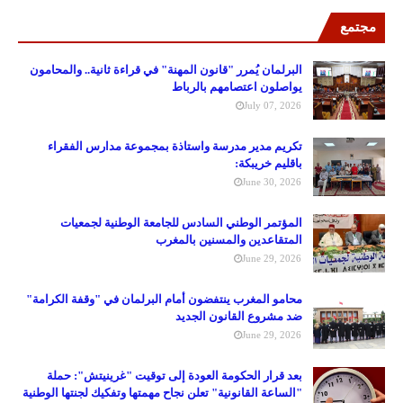
مجتمع
البرلمان يُمرر "قانون المهنة" في قراءة ثانية.. والمحامون
يواصلون اعتصامهم بالرباط
July 07, 2026
تكريم مدير مدرسة واستاذة بمجموعة مدارس الفقراء
باقليم خريبكة:
June 30, 2026
المؤتمر الوطني السادس للجامعة الوطنية لجمعيات
المتقاعدين والمسنين بالمغرب
June 29, 2026
محامو المغرب ينتفضون أمام البرلمان في "وقفة الكرامة"
ضد مشروع القانون الجديد
June 29, 2026
بعد قرار الحكومة العودة إلى توقيت "غرينيتش": حملة
"الساعة القانونية" تعلن نجاح مهمتها وتفكيك لجنتها الوطنية