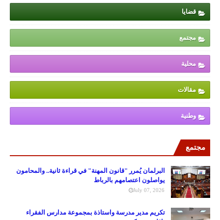
قضايا
مجتمع
محلية
مقالات
وطنية
مجتمع
البرلمان يُمرر "قانون المهنة" في قراءة ثانية.. والمحامون
يواصلون اعتصامهم بالرباط
July 07, 2026
تكريم مدير مدرسة واستاذة بمجموعة مدارس الفقراء