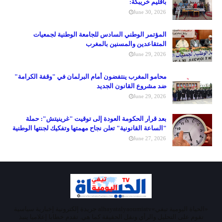
باقليم خريبكة:
June 30, 2026
المؤتمر الوطني السادس للجامعة الوطنية لجمعيات
المتقاعدين والمسنين بالمغرب
June 29, 2026
محامو المغرب ينتفضون أمام البرلمان في "وقفة الكرامة"
ضد مشروع القانون الجديد
June 29, 2026
بعد قرار الحكومة العودة إلى توقيت "غرينيتش": حملة
"الساعة القانونية" تعلن نجاح مهمتها وتفكيك لجنتها الوطنية
June 27, 2026
«الحياة اليومية تيفي»alhayatalyaoumiatv جريدة إلكترونية إخبارية سياسية
تقوم على التحليل والرأي ونقل الحقيقة كما هي. تقدم خطابا إعلاميا ينبذ