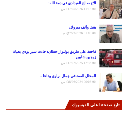
الاخ صالح الفيدادي في ذمة الله:
7/25/2026 11:15:00 ص
هنيئا وألف مبروك:
7/23/2026 01:00:00 م
فاجعة على طريق بولنوار-حطان: حادث سير يودي بحياة
زوجين شابين
7/22/2025 12:33:00 ص
المحلل الصحافي جمال براوي وداعا ..
8/26/2024 09:06:00 ص
تابع صفحتنا على الفيسبوك