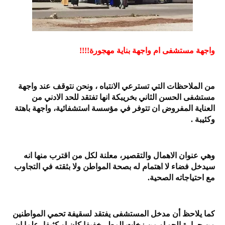
واجهة مستشفى ام واجهة بناية مهجورة!!!!
من الملاحظات التي تسترعي الانتباه ، ونحن نتوقف عند واجهة
مستشفى الحسن الثاني بخريبكة انها تفتقد للحد الادني من
العناية المفروض ان تتوفر في مؤسسة استشفائية، واجهة باهتة
وكئيبة .
وهي عنوان الاهمال والتقصير، معلنة لكل من اقترب منها انه
سيدخل فضاء لا اهتمام له بصحة المواطن ولا بثقته في التجاوب
مع احتياجاته الصحية.
كما يلاحظ أن مدخل المستشفى يفتقد لسقيفة تحمي المواطنين
من حرارة الجو او من زخات المطر خفيفا كان او كثيفا ،علما ان