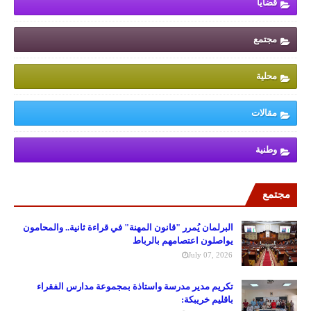
قضايا
مجتمع
محلية
مقالات
وطنية
مجتمع
البرلمان يُمرر "قانون المهنة" في قراءة ثانية.. والمحامون
يواصلون اعتصامهم بالرباط
July 07, 2026
تكريم مدير مدرسة واستاذة بمجموعة مدارس الفقراء
باقليم خريبكة: