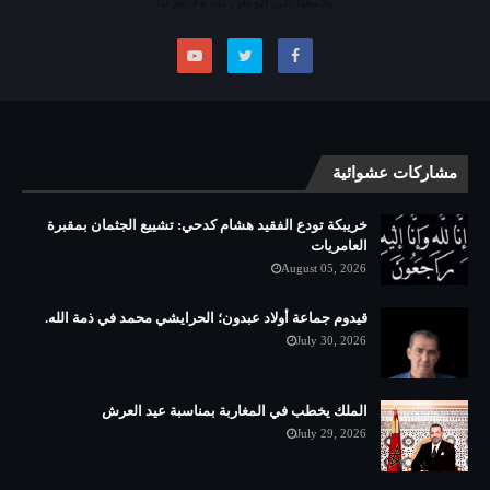
يجمعنا إلى الوطن كله ولا يعزلنا
مشاركات عشوائية
خريبكة تودع الفقيد هشام كدحي: تشييع الجثمان بمقبرة
العامريات
August 05, 2026
قيدوم جماعة أولاد عبدون؛ الحرايشي محمد في ذمة الله.
July 30, 2026
الملك يخطب في المغاربة بمناسبة عيد العرش
July 29, 2026