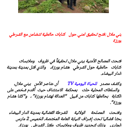
بني ملال :فتح تحقيق امني حول كتابات حائطية تتضامن مع الشرطي
بورزة
فتحت المصالح الأمنية ببني ملال، تحقيقاً في ظروف وملابسات
كتابات حائطية حول الشرطي هشام بورزة، والذي قتل بمدينة بمدينة
الدار البيضاء.
وكشف مصدر
للحياة اليومية TV
أن عناصر الأمن ببني ملال،
والسلطات المحلية حلت بمحكمة الاستئناف حيث أقدم شخص على
الكتابة بحائطها كتابات من قبيل “العدالة لهشام بورزة” ، و“كلنا هشام
بورزة”.
وفتحت المصلحة الولائية للشرطة القضائية بمدينة الدار البيضاء
بحثا قضائيا تحت إشراف النيابة العامة المختصة، الخميس 2 مارس
الجاري، وذلك لتحديد ظروف وملابسات مقتل الشرطي بورزة.