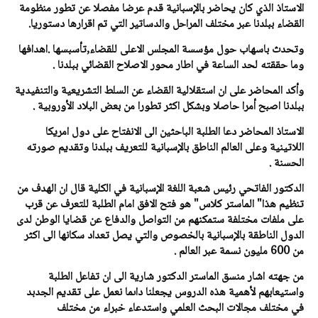
الاستاذ الذي كان يحاضر بالإسبانية قدم عرضا مفصلا عن تطور منظومة
القضاء ببلدنا عبر مختلف المراحل والدساتير التي تم اقرارها دستوريا.
وتحدث باسهاب حول مؤسسة المجلس الاعلى للقضاء,تأسبسها .اهدافها
وما حققته لحد الساعة في اطار محور الاصلاح القضائي ببلدنا .
وأكد المحاضر على ان استقلالية القضاء عن السلط التشريعية والتنفيدية
ببلدنا اصبح أمرا حاصلا وبشكل اكثر تطورا من بعض البلاد الأوروبية .
الاستاذ المحاضر دعا الطلبة الباحثين الى الانفتاح على دول امريكا
اللاتينية وعلى العالم الناطق بالإسبانية للتعريف ببلدنا وتقديم صورته
الحسنة .
الدكتور الفاتحي رئيس شعبة اللغة الإسبانية في الكلية قال ان الهدف من
تنظيم هذا" الماستر كلاس" هو فتح الافق امام الطلبة للتعرف عن قرب
على ملفات مختلفة ستمكنهم من التواصل والدفاع عن قضايا الوطن لدى
الدول الناطقة بالإسبانية بالخصوص والتي يصل تعداد سكانها الى اكثر
من 600 مليون نسمة عبر العالم .
من جهته اشار منسق الماستر الدكتور شارية الى ان تفاعل الطلبة
واستيعابهم لأهمية هذه الدروس يجعلنا داىما نعمل على تقديم الجدبد
في مختلف مجالات البحث العلمي واستدعاء خبراء من مختلف