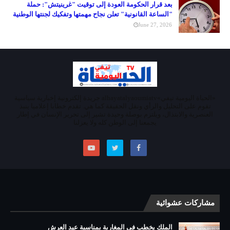
بعد قرار الحكومة العودة إلى توقيت "غرينيتش": حملة
"الساعة القانونية" تعلن نجاح مهمتها وتفكيك لجنتها الوطنية
June 27, 2026
«الحياة اليومية تيفي»alhayatalyaoumiatv جريدة إلكترونية إخبارية سياسية
تقوم على التحليل والرأي ونقل الحقيقة كما هي. تقدم خطابا إعلاميا ينبذ
العنصرية والابتذال، ويلتزم بوصلة وحيدة تشير إلى تحرير الإنسان في إطار
يجمعنا إلى الوطن كله ولا يعزلنا
مشاركات عشوائية
الملك يخطب في المغاربة بمناسبة عيد العرش