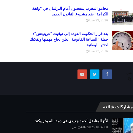
محامو المغرب ينتفضون أمام البرلمان في "وقفة
الكرامة" ضد مشروع القانون الجديد
June 29, 2026
بعد قرار الحكومة العودة إلى توقيت "غرينيتش":
حملة "الساعة القانونية" تعلن نجاح مهمتها وتفكيك
لجنتها الوطنية
June 27, 2026
ما هي.
ولا
مشاركات شائعة
الأخ المناضل أحمد جعيدي في ذمة الله بخريبكة:
4/07/2025 10:37:00 ص