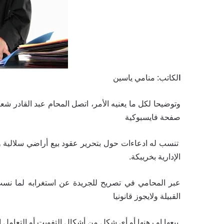
لكاتب: منامي ياسين
ا
وتوضيحا لكل ما يعنيه الأمر، اتصل المحام عبد القادر شعب
صفحة فايسبوكية
تنسب له ادعاءات حول بتحرير عقود بيع أراضي سلالية و
الإدارية بخريبكة.
عبر المحامي في تصريح للجريدة عن استغرابه لما نسب
القبيلة ولايجوز قانونيا
بيعها او رهنها أو أي شكل من أشكال التفويت أو التعامل 