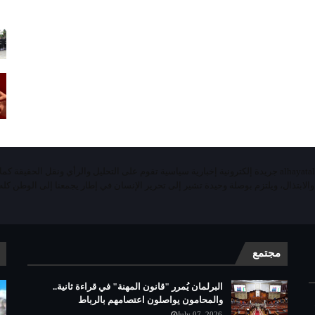
«الحياة اليومية تيفي»alhayatalyaoumiatv جريدة إلكترونية إخبارية سياسية تقوم على التحليل والرأي ونقل الحقيقة ك
 والابتذال، ويلتزم بوصلة وحيدة تشير إلى تحرير الإنسان في إطار يجمعنا إلى الوطن كله 
مجتمع
البرلمان يُمرر "قانون المهنة" في قراءة ثانية..
والمحامون يواصلون اعتصامهم بالرباط
July 07, 2026