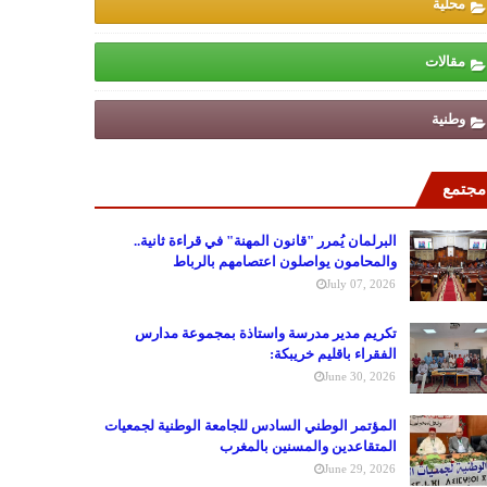
محلية
مقالات
وطنية
مجتمع
البرلمان يُمرر "قانون المهنة" في قراءة ثانية..
والمحامون يواصلون اعتصامهم بالرباط
July 07, 2026
تكريم مدير مدرسة واستاذة بمجموعة مدارس
الفقراء باقليم خريبكة:
June 30, 2026
المؤتمر الوطني السادس للجامعة الوطنية لجمعيات
المتقاعدين والمسنين بالمغرب
June 29, 2026