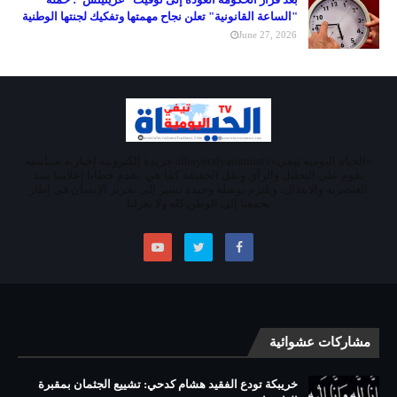
"الساعة القانونية" تعلن نجاح مهمتها وتفكيك لجنتها الوطنية
June 27, 2026
«الحياة اليومية تيفي»alhayatalyaoumiatv جريدة إلكترونية إخبارية سياسية
تقوم على التحليل والرأي ونقل الحقيقة كما هي. تقدم خطابا إعلاميا ينبذ
العنصرية والابتذال، ويلتزم بوصلة وحيدة تشير إلى تحرير الإنسان في إطار
يجمعنا إلى الوطن كله ولا يعزلنا
مشاركات عشوائية
خريبكة تودع الفقيد هشام كدحي: تشييع الجثمان بمقبرة