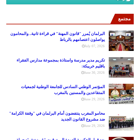
مجتمع
البرلمان يُمرر "قانون المهنة" في قراءة ثانية.. والمحامون
يواصلون اعتصامهم بالرباط
July 07, 2026
تكريم مدير مدرسة واستاذة بمجموعة مدارس الفقراء
باقليم خريبكة:
June 30, 2026
المؤتمر الوطني السادس للجامعة الوطنية لجمعيات
المتقاعدين والمسنين بالمغرب
June 29, 2026
محامو المغرب ينتفضون أمام البرلمان في "وقفة الكرامة"
ضد مشروع القانون الجديد
June 29, 2026
بعد قرار الحكومة العودة إلى توقيت "غرينيتش": حملة