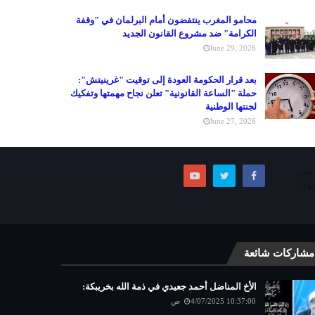
محامو المغرب ينتفضون أمام البرلمان في "وقفة
الكرامة" ضد مشروع القانون الجديد
June 29, 2026
بعد قرار الحكومة العودة إلى توقيت "غرينيتش":
حملة "الساعة القانونية" تعلن نجاح مهمتها وتفكيك
لجنتها الوطنية
June 27, 2026
ما هي.
ولا
مشاركات شائعة
الأخ المناضل أحمد جعيدي في ذمة الله بخريبكة:
4/07/2025 10:37:00 ص