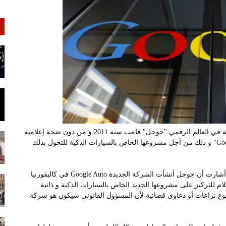
كشفت جريدة "الغارديان" البريطانية الشهيرة أن الشركة العملاقة في العالم الرقمي "جوجل" قامت سنة 2011 و من دون ضجة إعلامية
بإنشاء شركة جديدة في ولاية كاليفورنيا و تحمل إسم "Google Auto" و ذلك من أجل مشروعها الخاص بالسيارات الذكية للتحول بذلك
جريدة "الغارديان" كشفت حصريا هذه المعلومات الجديدة، حيث أشارت أن جوجل أنشأت الشركة الجديدة Google Auto في كاليفورنيا
ن و وسائل الإعلام للتركيز على مشروعها الجديد الخاص بالسيارات الذكية و ذاتية
قوع نزاعات أو دعاوى قضائية لأن المسؤول القانوني سيكون هو شركة