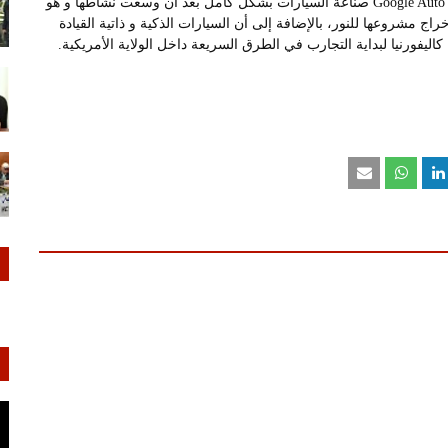
و تشير "الغارديان" أنه ابتداءا من سنة 2014 أصبح بإمكان شركة Google Auto صناعة السيارات بشكل كامل بعد أن وسعت نشاطها و هو
 مشروعها للنور، بالإضافة إلى أن السيارات الذكية و ذاتية القيادة
فورنيا لبداية التجارب في الطرق السريعة داخل الولاية الأمريكية.