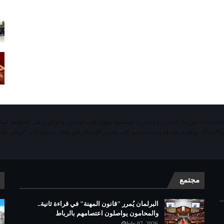
«الحياة اليومية تيفي»alhayatalyaoumiatv جريدة إلكترونية إخبارية سياسية تقوم على التحليل والرأي ونقل الحقيقة ك
 والابتذال، ويلتزم بوصلة وحيدة تشير إلى تحرير الإنسان في إطار يجمعنا إلى الوطن كله 
مجتمع
البرلمان يُمرر "قانون المهنة" في قراءة ثانية..
والمحامون يواصلون اعتصامهم بالرباط
July 07, 2026